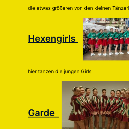
die etwas größeren von den kleinen Tänzer
Hexengirls
hier tanzen die jungen Girls
Garde